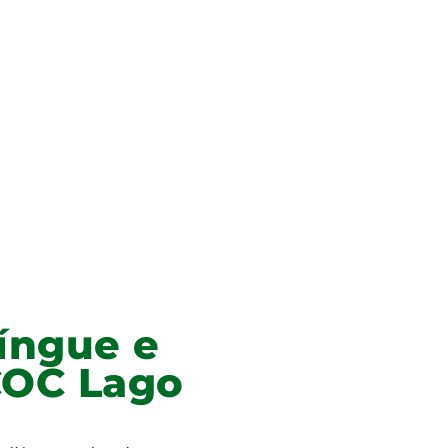
língue e
COC Lago